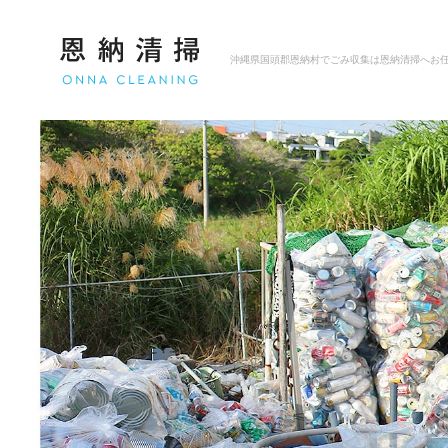
沖縄県国頭郡恩納村でごみ収集は恩納清掃へお